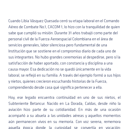
Cuando Libia Vásquez Quesada cerró su etapa laboral en el Comando
Aéreo de Combate No.1, CACOM 1, lo hizo con la tranquilidad de quien
sabe que cumplió su misión. Durante 31 años trabajó como parte del
personal civil de la Fuerza Aeroespacial Colombiana en el área de
servicios generales, labor silenciosa pero fundamental de una
Institución que se sostiene en el compromiso diario de cada uno de
sus integrantes. No hubo grandes ceremonias al despedirse, pero sí la
satisfacción de haber aportado, con constancia y disciplina a una
causa mayor. Esa dedicación no se quedó únicamente en la vida
laboral, se reflejó en su familia. A través del ejemplo formó a sus hijos
y nietos, quienes crecieron escuchando historias de la Fuerza,
comprendiendo desde casa qué significa pertenecer a ella.
Hoy, ese legado encuentra continuidad en uno de sus nietos, el
Subteniente Betancur. Nacido en La Dorada, Caldas, desde niño la
aviación hizo parte de su cotidianidad. En más de una ocasión
acompañó a su abuela a las unidades aéreas y aquellos momentos
aún permanecen vivos en su memoria. Con voz serena, rememora
aquella época donde la curiosidad se convertía en vocación: