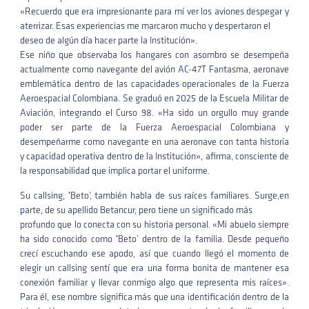
«Recuerdo que era impresionante para mí ver los aviones despegar y
aterrizar. Esas experiencias me marcaron mucho y despertaron el
deseo de algún día hacer parte la Institución».
Ese niño que observaba los hangares con asombro se desempeña
actualmente como navegante del avión AC-47T Fantasma, aeronave
emblemática dentro de las capacidades operacionales de la Fuerza
Aeroespacial Colombiana. Se graduó en 2025 de la Escuela Militar de
Aviación, integrando el Curso 98. «Ha sido un orgullo muy grande
poder ser parte de la Fuerza Aeroespacial Colombiana y
desempeñarme como navegante en una aeronave con tanta historia
y capacidad operativa dentro de la Institución», afirma, consciente de
la responsabilidad que implica portar el uniforme.
Su callsing, ‛Beto’, también habla de sus raíces familiares. Surge,en
parte, de su apellido Betancur, pero tiene un significado más
profundo que lo conecta con su historia personal. «Mi abuelo siempre
ha sido conocido como ‛Beto’ dentro de la familia. Desde pequeño
crecí escuchando ese apodo, así que cuando llegó el momento de
elegir un callsing sentí que era una forma bonita de mantener esa
conexión familiar y llevar conmigo algo que representa mis raíces».
Para él, ese nombre significa más que una identificación dentro de la