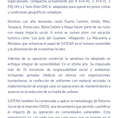
especializada, compuesta actualmente por 9 ATR-42, 2 ATR-72, 2
ERJ-145 y 2 Twin Otter DHC-6, adaptadas para operar en pistas cortas
y condiciones geográficas complejas.
Destinos con alta demanda como Puerto Carreño, Inírida, Mitú,
Tarapacá, Araracuara, Bahía Solano y Nuquí hacen parte de las rutas
con mayor impacto social. A estos se suman otros con vocación
turística como San José del Guaviare, Villagarzón, La Macarena y
Mompox, que refuerzan el papel de SATENA en el turismo sostenible
y la dinamización de economías locales.
Además de su operación comercial, la aerolínea ha adoptado un
enfoque integral de sostenibilidad. En el último año, ha impulsado
más de 10 iniciativas de responsabilidad social y ambiental,
incluyendo jornadas médicas en alianza con organizaciones
humanitarias, la confección de uniformes con material reciclado, la
implementación de energía solar en operaciones de mantenimiento y
avances en la reducción de su huella de carbono.
SATENA también ha comenzado a aplicar la metodología de Retorno
Social de la Inversión (SROI), una herramienta que permite cuantificar
el impacto de su operación en comunidades vulnerables. Esta
metodología ha calculado que por cada peso que se invierte en el