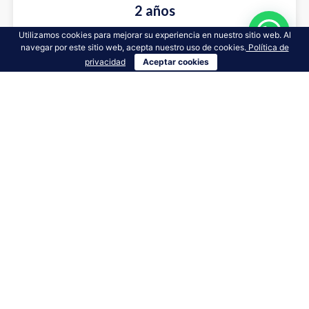
2 años
Utilizamos cookies para mejorar su experiencia en nuestro sitio web. Al
navegar por este sitio web, acepta nuestro uso de cookies.
Política de
8 Ediciones
privacidad
Aceptar cookies
Envíos a todo Colombia
Primera edición gratuita
Edición 310 gratuita
$99.000