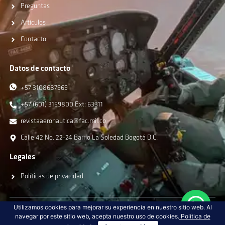
Preguntas
Artículos
Contacto
Datos de contacto
+57 3108687969
+57 (601) 3159800 Ext: 63311
revistaaeronautica@fac.mil.co
Calle 42 No. 22-24 Barrio La Soledad Bogotá D.C.
Legales
Políticas de privacidad
Utilizamos cookies para mejorar su experiencia en nuestro sitio web. Al
navegar por este sitio web, acepta nuestro uso de cookies.
Política de
Copyright © 2024 Todos los derechos reservados.