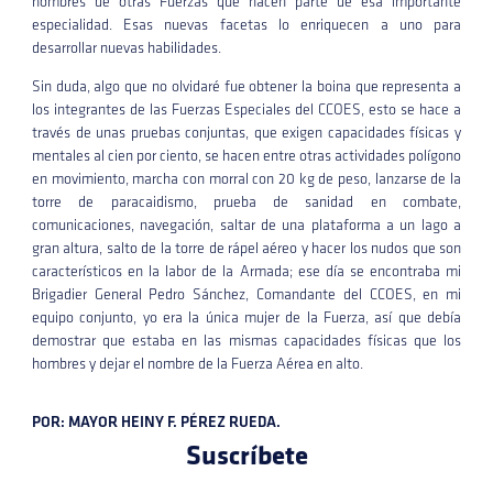
hombres de otras Fuerzas que hacen parte de esa importante
especialidad. Esas nuevas facetas lo enriquecen a uno para
desarrollar nuevas habilidades.
Sin duda, algo que no olvidaré fue obtener la boina que representa a
los integrantes de las Fuerzas Especiales del CCOES, esto se hace a
través de unas pruebas conjuntas, que exigen capacidades físicas y
mentales al cien por ciento, se hacen entre otras actividades polígono
en movimiento, marcha con morral con 20 kg de peso, lanzarse de la
torre de paracaidismo, prueba de sanidad en combate,
comunicaciones, navegación, saltar de una plataforma a un lago a
gran altura, salto de la torre de rápel aéreo y hacer los nudos que son
característicos en la labor de la Armada; ese día se encontraba mi
Brigadier General Pedro Sánchez, Comandante del CCOES, en mi
equipo conjunto, yo era la única mujer de la Fuerza, así que debía
demostrar que estaba en las mismas capacidades físicas que los
hombres y dejar el nombre de la Fuerza Aérea en alto.
POR: MAYOR HEINY F. PÉREZ RUEDA.
Suscríbete