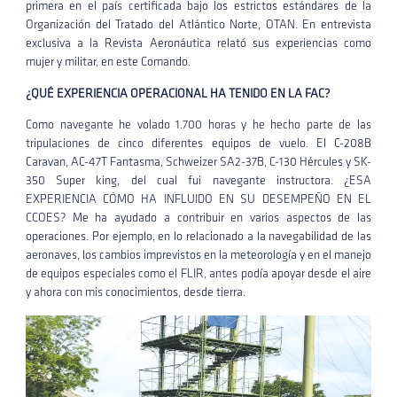
primera en el país certificada bajo los estrictos estándares de la
Organización del Tratado del Atlántico Norte, OTAN. En entrevista
exclusiva a la Revista Aeronáutica relató sus experiencias como
mujer y militar, en este Comando.
¿QUÉ EXPERIENCIA OPERACIONAL HA TENIDO EN LA FAC?
Como navegante he volado 1.700 horas y he hecho parte de las
tripulaciones de cinco diferentes equipos de vuelo. El C-208B
Caravan, AC-47T Fantasma, Schweizer SA2-37B, C-130 Hércules y SK-
350 Super king, del cual fui navegante instructora. ¿ESA
EXPERIENCIA CÓMO HA INFLUIDO EN SU DESEMPEÑO EN EL
CCOES? Me ha ayudado a contribuir en varios aspectos de las
operaciones. Por ejemplo, en lo relacionado a la navegabilidad de las
aeronaves, los cambios imprevistos en la meteorología y en el manejo
de equipos especiales como el FLIR, antes podía apoyar desde el aire
y ahora con mis conocimientos, desde tierra.