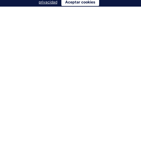
privacidad
Aceptar cookies
AERONÁUTICA
ESIAF Instrucción De Los Pilotos Del
Futuro