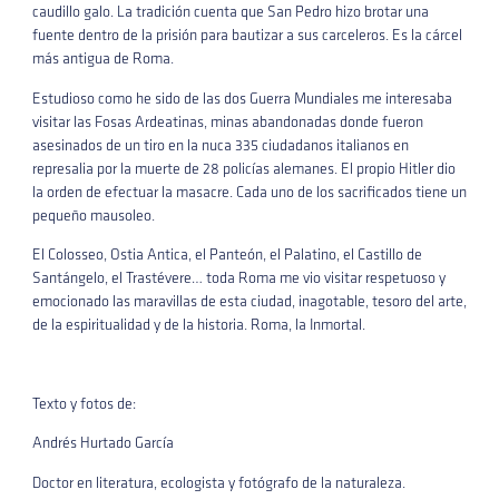
caudillo galo. La tradición cuenta que San Pedro hizo brotar una
fuente dentro de la prisión para bautizar a sus carceleros. Es la cárcel
más antigua de Roma.
Estudioso como he sido de las dos Guerra Mundiales me interesaba
visitar las Fosas Ardeatinas, minas abandonadas donde fueron
asesinados de un tiro en la nuca 335 ciudadanos italianos en
represalia por la muerte de 28 policías alemanes. El propio Hitler dio
la orden de efectuar la masacre. Cada uno de los sacrificados tiene un
pequeño mausoleo.
El Colosseo, Ostia Antica, el Panteón, el Palatino, el Castillo de
Santángelo, el Trastévere… toda Roma me vio visitar respetuoso y
emocionado las maravillas de esta ciudad, inagotable, tesoro del arte,
de la espiritualidad y de la historia. Roma, la Inmortal.
Texto y fotos de:
Andrés Hurtado García
Doctor en literatura, ecologista y fotógrafo de la naturaleza.