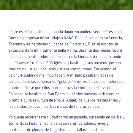
“Este es el único sitio del mundo donde yo pudiera ser feliz” escribió
Goethe al regresar de su “Viaje a Italia”. Después de admirar Venecia,
Toscana y las hermosas ciudades de Florencia y Pisa, el escritor se
extasió ante la infinitamente bella Roma. Durante dos meses recorrí
incansablemente todos los rincones de la Ciudad Eterna, admirando
sus “
chiesas
” (más de 900 iglesias y basílicas), sus museos que son
más de 150, sus 13 obeliscos y sus 60 catacumbas. Era verano, el
calor y el sudor no me importaban. A mi lado pasaban riadas de
bullosos turistas saboreando “gelatos” y refrescándose con coloridos
abanicos. Yo sé que ellos iban solo tras la Fontana de Trevi, el
Colosseo, la basílica de San Pedro, quizás los museos vaticanos, de
pronto alguna escultura de Miguel Ángel, los buenos restaurantes y
las tiendas de suvenires. Las masas de turistas son así.
Yo quería recorrer esta ciudad como un poseído, buceando en su rica y
tormentosa historia hecha de césares, emperadores, reyes y
pontífices, de glorias, de tragedias, de batallas, de arte, de