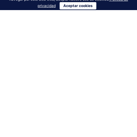
privacidad
Aceptar cookies
1 Año
4 Ediciones
Envíos a todo Colombia
Primera edición gratuita
Edición 310 gratuita
$53.000