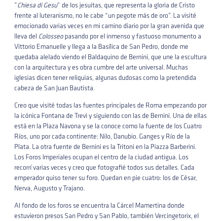
”
Chiesa di Gesu
” de los jesuitas, que representa la gloria de Cristo
frente al luteranismo, no le cabe “un pegote más de oro”. La visité
emocionado varias veces en mi camino diario por la gran avenida que
lleva del
Colosseo
pasando por el inmenso y fastuoso monumento a
Vittorio Emanuelle y llega a la Basílica de San Pedro, donde me
quedaba alelado viendo el Baldaquino de Bernini, que une la escultura
con la arquitectura y es obra cumbre del arte universal. Muchas
iglesias dicen tener reliquias, algunas dudosas como la pretendida
cabeza de San Juan Bautista.
Creo que visité todas las fuentes principales de Roma empezando por
la icónica Fontana de Trevi y siguiendo con las de Bernini. Una de ellas
está en la Plaza Navona y se la conoce como la fuente de los Cuatro
Ríos, uno por cada continente: Nilo, Danubio. Ganges y Río de la
Plata. La otra fuente de Bernini es la Tritoni en la Piazza Barberini.
Los Foros Imperiales ocupan el centro de la ciudad antigua. Los
recorrí varias veces y creo que fotografié todos sus detalles. Cada
emperador quiso tener su foro. Quedan en pie cuatro: los de César,
Nerva, Augusto y Trajano.
Al fondo de los foros se encuentra la Cárcel Mamertina donde
estuvieron presos San Pedro y San Pablo, también Vercingetorix, el