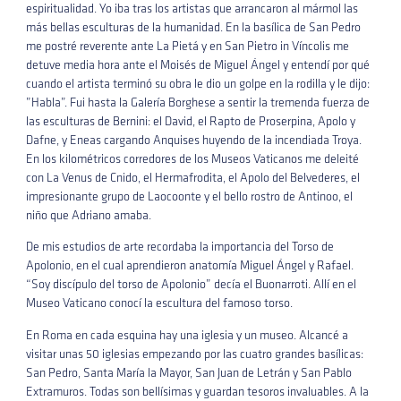
espiritualidad. Yo iba tras los artistas que arrancaron al mármol las
más bellas esculturas de la humanidad. En la basílica de San Pedro
me postré reverente ante La Pietá y en San Pietro in Víncolis me
detuve media hora ante el Moisés de Miguel Ángel y entendí por qué
cuando el artista terminó su obra le dio un golpe en la rodilla y le dijo:
”Habla”. Fui hasta la Galería Borghese a sentir la tremenda fuerza de
las esculturas de Bernini: el David, el Rapto de Proserpina, Apolo y
Dafne, y Eneas cargando Anquises huyendo de la incendiada Troya.
En los kilométricos corredores de los Museos Vaticanos me deleité
con La Venus de Cnido, el Hermafrodita, el Apolo del Belvederes, el
impresionante grupo de Laocoonte y el bello rostro de Antinoo, el
niño que Adriano amaba.
De mis estudios de arte recordaba la importancia del Torso de
Apolonio, en el cual aprendieron anatomía Miguel Ángel y Rafael.
“Soy discípulo del torso de Apolonio” decía el Buonarroti. Allí en el
Museo Vaticano conocí la escultura del famoso torso.
En Roma en cada esquina hay una iglesia y un museo. Alcancé a
visitar unas 50 iglesias empezando por las cuatro grandes basílicas:
San Pedro, Santa María la Mayor, San Juan de Letrán y San Pablo
Extramuros. Todas son bellísimas y guardan tesoros invaluables. A la