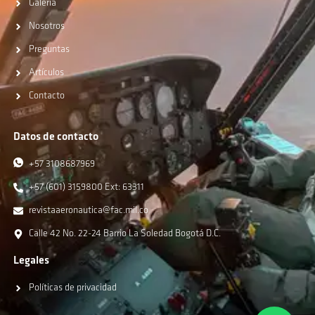
Galería
Nosotros
Preguntas
Artículos
Contacto
Datos de contacto
+57 3108687969
+57 (601) 3159800 Ext: 63311
revistaaeronautica@fac.mil.co
Calle 42 No. 22-24 Barrio La Soledad Bogotá D.C.
Legales
Políticas de privacidad