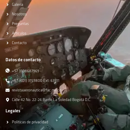
Galería
Nosotros
Preguntas
Artículos
Contacto
Datos de contacto
+57 3108687969
+57 (601) 3159800 Ext: 63311
revistaaeronautica@fac.mil.co
Calle 42 No. 22-24 Barrio La Soledad Bogotá D.C.
Legales
Políticas de privacidad